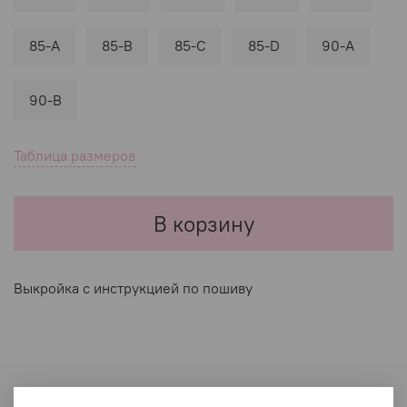
85-A
85-B
85-C
85-D
90-A
90-B
Таблица размеров
В корзину
Выкройка с инструкцией по пошиву