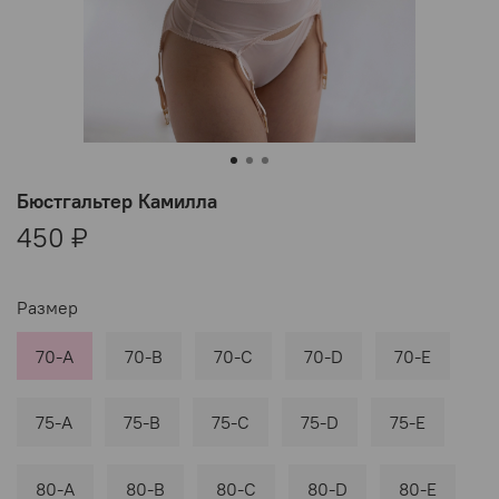
Бюстгальтер Камилла
450 ₽
Размер
70-A
70-B
70-C
70-D
70-E
75-A
75-B
75-C
75-D
75-E
80-A
80-B
80-C
80-D
80-E