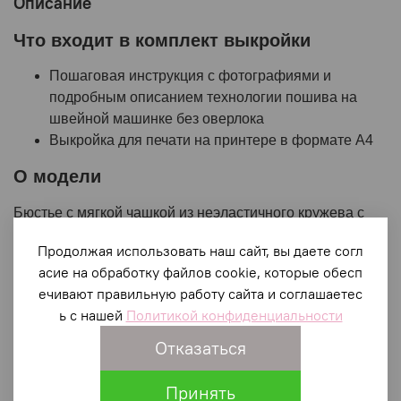
Описание
Что входит в комплект выкройки
Пошаговая инструкция с фотографиями и
подробным описанием технологии пошива на
швейной машинке без оверлока
Выкройка для печати на принтере в формате А4
О модели
Бюстье с мягкой чашкой из неэластичного кружева с
одной вытачкой и
с внутренней чашкой из поролона.
Продолжая использовать наш сайт, вы даете согл
Выкройка чашки из кружева дана в полном варианте,
асие на обработку файлов cookie, которые обесп
для моделирования чашки, как на фото, нужно
ечивают правильную работу сайта и соглашаетес
провести новую линию верхнего среза по надсечкам в
ь с нашей
Политикой конфиденциальности
лекалах.
Отказаться
Стан бюстье из неэластичного кружева, нижний срез
можно обработать становой резинкой (в выкройке есть
Принять