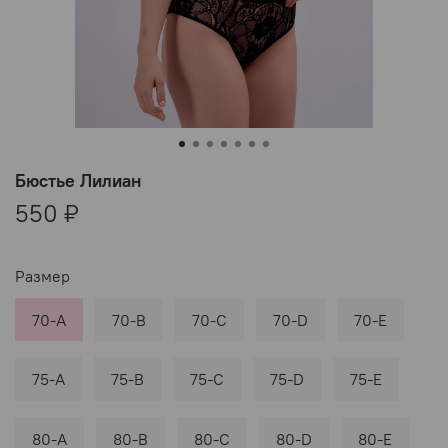
Бюстье Лилиан
550 ₽
Размер
70-A
70-B
70-C
70-D
70-E
75-A
75-B
75-C
75-D
75-E
80-A
80-B
80-C
80-D
80-E