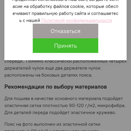
О модели
асие на обработку файлов cookie, которые обесп
ечивают правильную работу сайта и соглашаетес
ь с нашей
Политикой конфиденциальности
Отказаться
Принять
Пояс для чулок с рельефами и деталями из кружева
спереди. Помимо классически расположенных четырех
держателей чулок еще два держателя чулок
расположены на боковых деталях пояса.
Рекомендации по выбору материалов
Для пошива в качестве основного материала подойдет
эластичная сетка плотностью 90-120 г/м2, микрофибра.
Для деталей переда подойдет эластичное кружево.
Пояс на фото выполнен из эластичной сетки
плотностью 90 г/м2 и эластичного кружева.