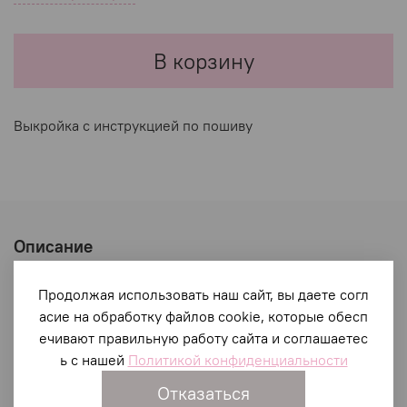
В корзину
Выкройка с инструкцией по пошиву
Описание
Что входит в комплект выкройки
Продолжая использовать наш сайт, вы даете согл
асие на обработку файлов cookie, которые обесп
Пошаговая инструкция с фотографиями и
ечивают правильную работу сайта и соглашаетес
подробным описанием технологии пошива на
ь с нашей
Политикой конфиденциальности
швейной машинке без оверлока
Выкройка для печати на принтере в формате А4
Отказаться